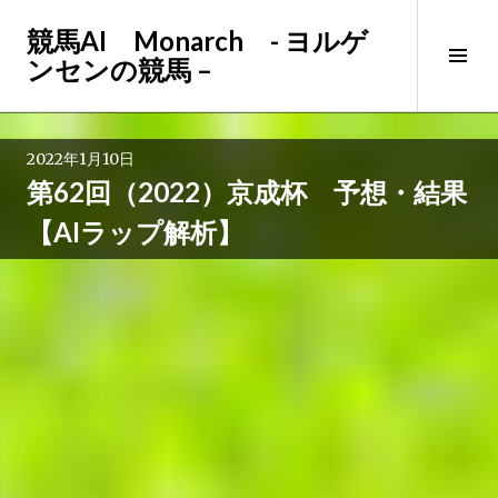
コ
競馬AI Monarch - ヨルゲ
ン
サ
ンセンの競馬 –
テ
イ
ン
ド
ツ
バ
へ
2022年1月10日
ー
ス
第62回（2022）京成杯 予想・結果
切
キ
り
ッ
【AIラップ解析】
替
プ
え