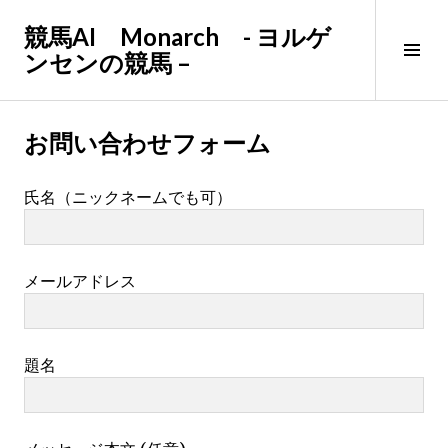
コ
競馬AI Monarch - ヨルゲ
ン
サ
ンセンの競馬 –
テ
イ
ン
ド
ツ
バ
へ
お問い合わせフォーム
ー
ス
切
キ
り
氏名（ニックネームでも可）
ッ
替
プ
え
メールアドレス
題名