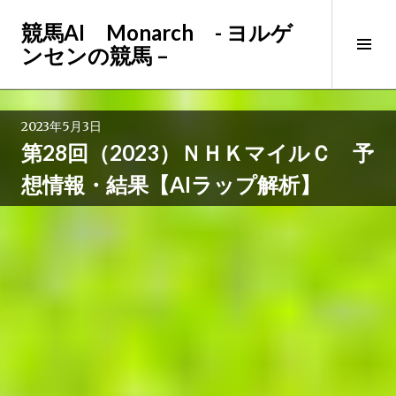
コ
競馬AI Monarch - ヨルゲ
ン
サ
ンセンの競馬 –
テ
イ
ン
ド
ツ
バ
へ
2023年5月3日
ー
ス
第28回（2023）ＮＨＫマイルＣ 予
切
キ
り
ッ
想情報・結果【AIラップ解析】
替
プ
え