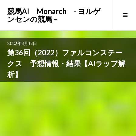
コ
競馬AI Monarch - ヨルゲ
ン
サ
ンセンの競馬 –
テ
イ
ン
ド
ツ
バ
へ
2022年3月13日
ー
ス
第36回（2022）ファルコンステー
切
キ
り
ッ
クス 予想情報・結果【AIラップ解
替
プ
析】
え