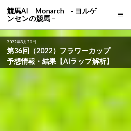
コ
競馬AI Monarch - ヨルゲ
ン
サ
ンセンの競馬 –
テ
イ
ン
ド
ツ
バ
へ
2022年3月20日
ー
ス
第36回（2022）フラワーカップ
切
キ
り
ッ
予想情報・結果【AIラップ解析】
替
プ
え