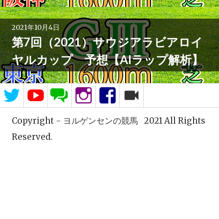
2021年10月4日
第7回（2021）サウジアラビアロイ
ヤルカップ 予想【AIラップ解析】
Twitter
You
LINE
Instagram
Facebook
ニ
Tube
コ
ニ
コ
コ
Copyright -
ヨルゲンセンの競馬
2021 All Rights
ミ
ュ
Reserved.
ニ
テ
ィ