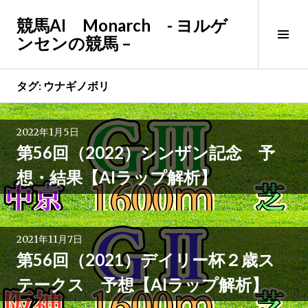
コ
競馬AI Monarch - ヨルゲ
ン
サ
ンセンの競馬 –
テ
イ
ン
ド
ツ
バ
タグ:
ウナギノボリ
へ
ー
ス
切
キ
2022年1月5日
り
ッ
第56回（2022）シンザン記念 予
替
プ
え
想・結果【AIラップ解析】
2021年11月7日
第56回（2021）デイリー杯２歳ス
テークス 予想【AIラップ解析】