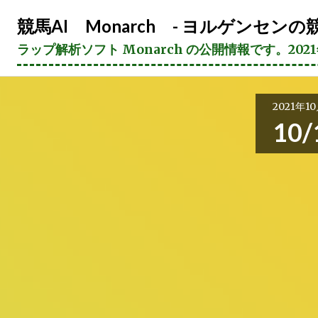
コ
競馬AI Monarch - ヨルゲンセンの競
ン
テ
ラップ解析ソフト Monarch の公開情報です。20
ン
ツ
へ
2021年1
ス
10
キ
ッ
プ