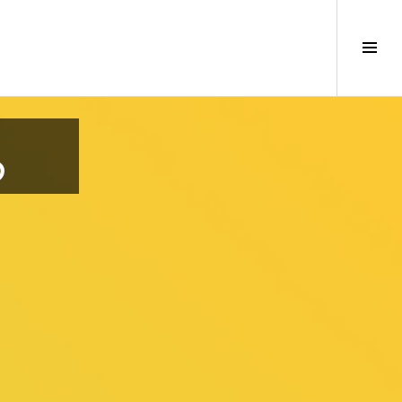
サ
イ
ド
バ
ー
切
め
り
替
え