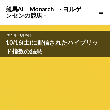
コ
競馬AI Monarch - ヨルゲ
ン
サ
ンセンの競馬 –
テ
イ
ン
ド
ツ
バ
へ
2021年10月16日
ー
ス
10/16(土)に配信されたハイブリッ
切
キ
り
ッ
ド指数の結果
替
プ
え