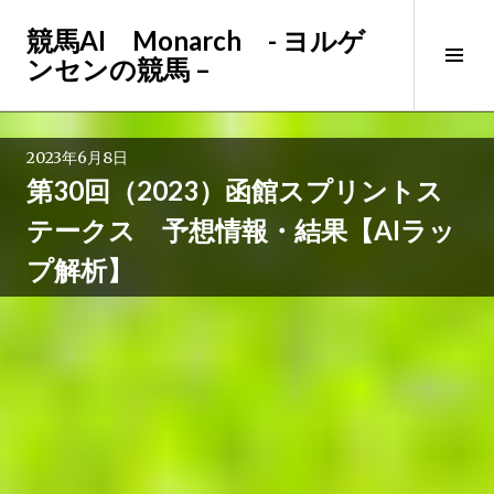
コ
競馬AI Monarch - ヨルゲ
ン
サ
ンセンの競馬 –
テ
イ
ン
ド
ツ
バ
へ
2023年6月8日
ー
ス
第30回（2023）函館スプリントス
切
キ
り
ッ
テークス 予想情報・結果【AIラッ
替
プ
プ解析】
え