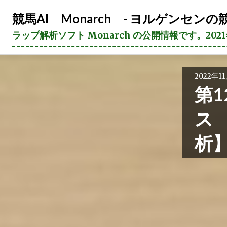
コ
競馬AI Monarch - ヨルゲンセンの競
ン
テ
ラップ解析ソフト Monarch の公開情報です。20
ン
ツ
へ
2022年1
ス
第1
キ
ッ
ス
プ
析