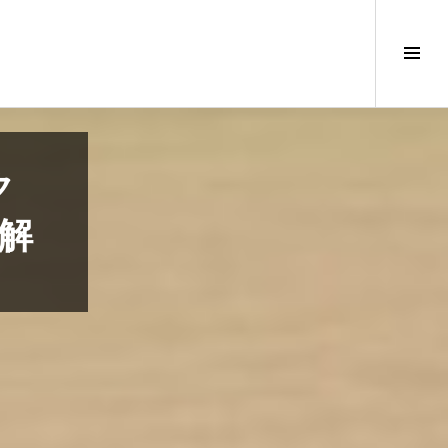
サ
イ
ド
バ
ー
切
ク
り
替
解
え