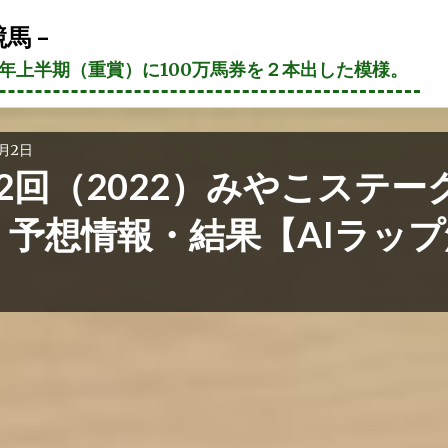
馬 –
21年上半期（重賞）に100万馬券を２本出した模様。
1月2日
2回（2022）みやこステー
 予想情報・結果【AIラップ
】