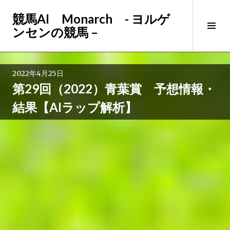
コ
競馬AI Monarch - ヨルゲ
ン
サ
ンセンの競馬 –
テ
イ
ン
ド
ツ
バ
へ
2022年4月25日
ー
ス
第29回（2022）青葉賞 予想情報・
切
キ
り
ッ
結果【AIラップ解析】
替
プ
え