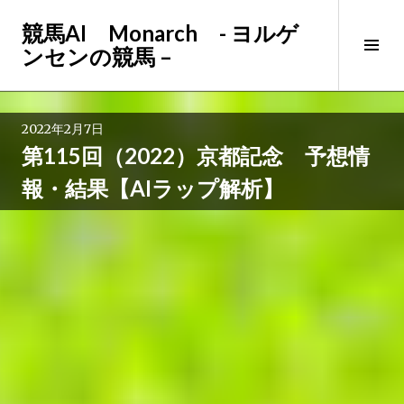
コ
競馬AI Monarch - ヨルゲ
ン
サ
ンセンの競馬 –
テ
イ
ン
ド
ツ
バ
へ
2022年2月7日
ー
ス
第115回（2022）京都記念 予想情
切
キ
り
ッ
報・結果【AIラップ解析】
替
プ
え