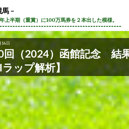
馬 –
21年上半期（重賞）に100万馬券を２本出した模様。
月14日
0回（2024）函館記念 結
AIラップ解析】