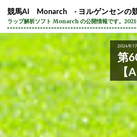
コ
競馬AI Monarch - ヨルゲンセンの競
ン
テ
ラップ解析ソフト Monarch の公開情報です。20
ン
ツ
へ
2024年7
ス
第6
キ
ッ
【
プ