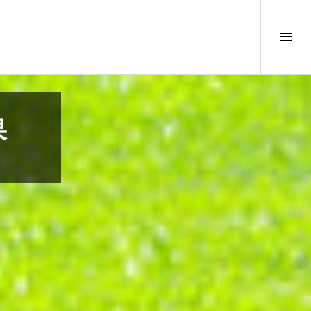
サ
イ
ド
バ
ー
切
果
り
替
え