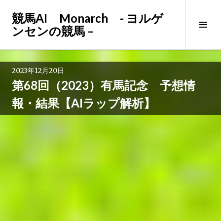
コ
競馬AI Monarch - ヨルゲ
ン
サ
ンセンの競馬 –
テ
イ
ン
ド
ツ
バ
へ
2023年12月20日
ー
ス
第68回（2023）有馬記念 予想情
切
キ
り
ッ
報・結果【AIラップ解析】
替
プ
え