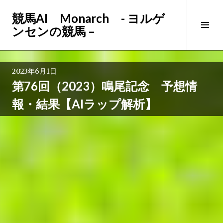
コ
競馬AI Monarch - ヨルゲ
ン
サ
ンセンの競馬 –
テ
イ
ン
ド
ツ
バ
へ
2023年6月1日
ー
ス
第76回（2023）鳴尾記念 予想情
切
キ
り
ッ
報・結果【AIラップ解析】
替
プ
え