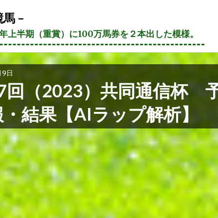
馬 –
21年上半期（重賞）に100万馬券を２本出した模様。
月9日
7回（2023）共同通信杯 
報・結果【AIラップ解析】