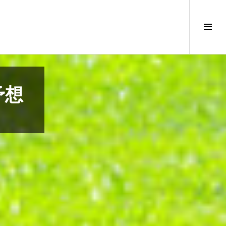
サ
イ
ド
バ
ー
切
予想
り
替
え