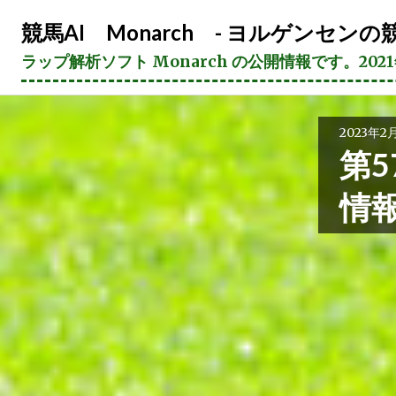
コ
競馬AI Monarch - ヨルゲンセンの競
ン
テ
ラップ解析ソフト Monarch の公開情報です。20
ン
ツ
へ
2023年2
ス
第5
キ
ッ
情
プ