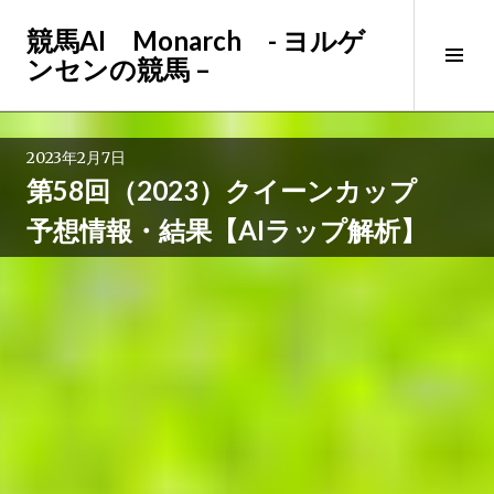
コ
競馬AI Monarch - ヨルゲ
ン
サ
ンセンの競馬 –
テ
イ
ン
ド
ツ
バ
へ
2023年2月7日
ー
ス
第58回（2023）クイーンカップ
切
キ
り
ッ
予想情報・結果【AIラップ解析】
替
プ
え