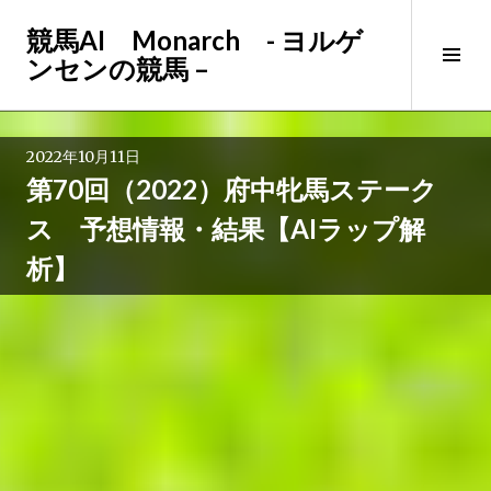
コ
競馬AI Monarch - ヨルゲ
ン
サ
ンセンの競馬 –
テ
イ
ン
ド
ツ
バ
へ
2022年10月11日
ー
ス
第70回（2022）府中牝馬ステーク
切
キ
り
ッ
ス 予想情報・結果【AIラップ解
替
プ
析】
え