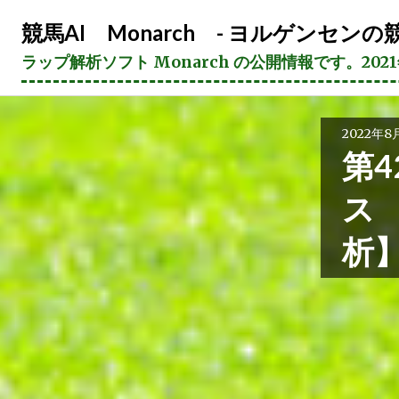
コ
競馬AI Monarch - ヨルゲンセンの競
ン
テ
ラップ解析ソフト Monarch の公開情報です。20
ン
ツ
へ
2022年8
ス
第4
キ
ッ
ス
プ
析