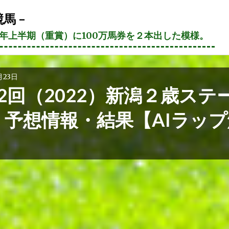
馬 –
21年上半期（重賞）に100万馬券を２本出した模様。
月23日
2回（2022）新潟２歳ステ
 予想情報・結果【AIラップ
】