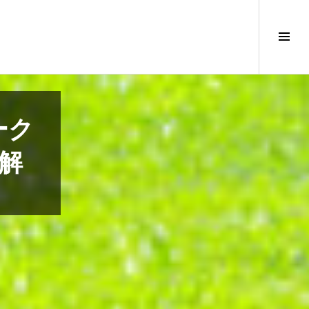
サ
イ
ド
バ
ー
切
ーク
り
替
解
え