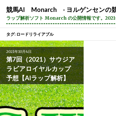
コ
競馬AI Monarch - ヨルゲンセンの競
ン
テ
ラップ解析ソフト Monarch の公開情報です。20
ン
ツ
へ
タグ:
ロードリライアブル
ス
キ
2021年10月4日
ッ
第7回（2021）サウジア
プ
ラビアロイヤルカップ
予想【AIラップ解析】