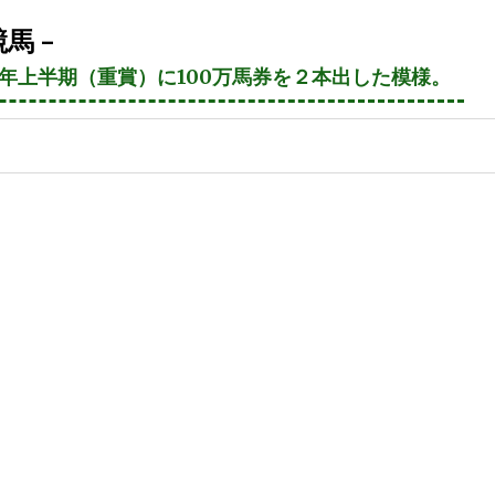
馬 –
21年上半期（重賞）に100万馬券を２本出した模様。