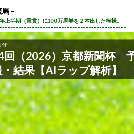
馬 –
21年上半期（重賞）に100万馬券を２本出した模様。
月9日
4回（2026）京都新聞杯 
報・結果【AIラップ解析】