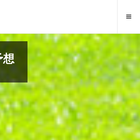
サ
イ
ド
バ
ー
切
予想
り
替
え