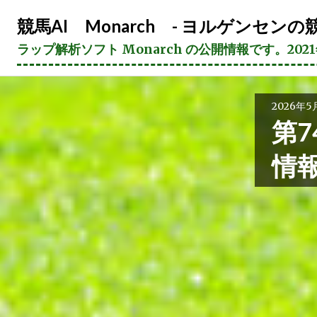
コ
競馬AI Monarch - ヨルゲンセンの競
ン
テ
ラップ解析ソフト Monarch の公開情報です。20
ン
ツ
へ
2026年5
ス
第7
キ
ッ
情
プ