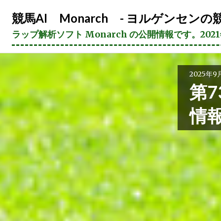
コ
競馬AI Monarch - ヨルゲンセンの競
ン
テ
ラップ解析ソフト Monarch の公開情報です。20
ン
ツ
へ
2025年9
ス
第7
キ
ッ
情
プ