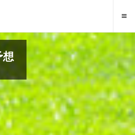
サ
イ
ド
バ
ー
切
予想
り
替
え