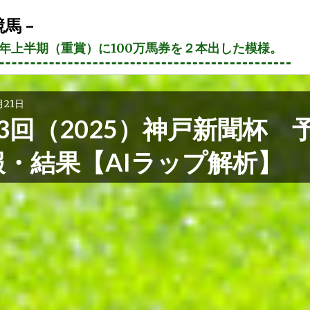
馬 –
21年上半期（重賞）に100万馬券を２本出した模様。
月21日
3回（2025）神戸新聞杯 
報・結果【AIラップ解析】