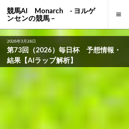
コ
競馬AI Monarch - ヨルゲ
ン
サ
ンセンの競馬 –
テ
イ
ン
ド
ツ
バ
へ
2026年3月28日
ー
ス
第73回（2026）毎日杯 予想情報・
切
キ
り
ッ
結果【AIラップ解析】
替
プ
え