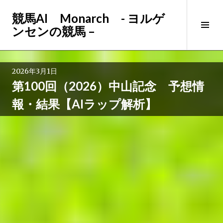
コ
競馬AI Monarch - ヨルゲ
ン
サ
ンセンの競馬 –
テ
イ
ン
ド
ツ
バ
へ
2026年3月1日
ー
ス
第100回（2026）中山記念 予想情
切
キ
り
ッ
報・結果【AIラップ解析】
替
プ
え