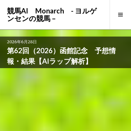
コ
競馬AI Monarch - ヨルゲ
ン
サ
ンセンの競馬 –
テ
イ
ン
ド
ツ
バ
へ
2026年6月28日
ー
ス
第62回（2026）函館記念 予想情
切
キ
り
ッ
報・結果【AIラップ解析】
替
プ
え