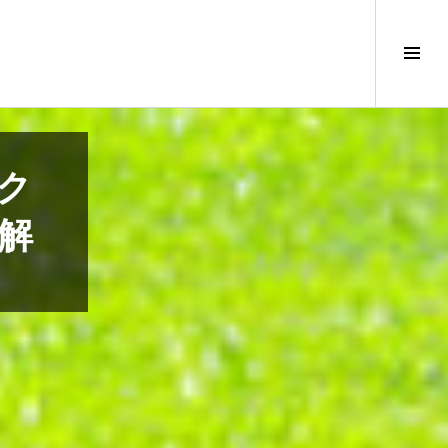
サ
イ
ド
バ
ー
切
ク
り
替
解
え