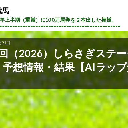
馬 –
21年上半期（重賞）に100万馬券を２本出した模様。
月21日
回（2026）しらさぎステー
 予想情報・結果【AIラップ
】