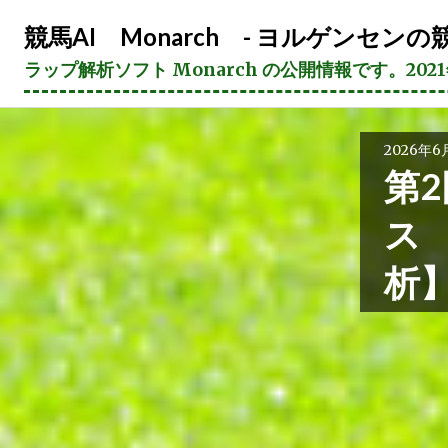
コ
競馬AI Monarch - ヨルゲンセンの競
ン
テ
ラップ解析ソフト Monarch の公開情報です。20
ン
ツ
へ
2026年6
ス
第2
キ
ッ
ス
プ
析