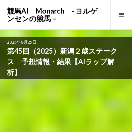
コ
競馬AI Monarch - ヨルゲ
ン
サ
ンセンの競馬 –
テ
イ
ン
ド
ツ
バ
へ
2025年8月25日
ー
ス
第45回（2025）新潟２歳ステーク
切
キ
り
ッ
ス 予想情報・結果【AIラップ解
替
プ
析】
え