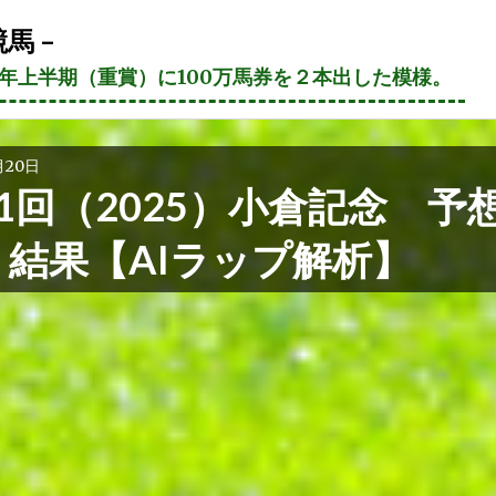
馬 –
21年上半期（重賞）に100万馬券を２本出した模様。
月20日
1回（2025）小倉記念 予
・結果【AIラップ解析】