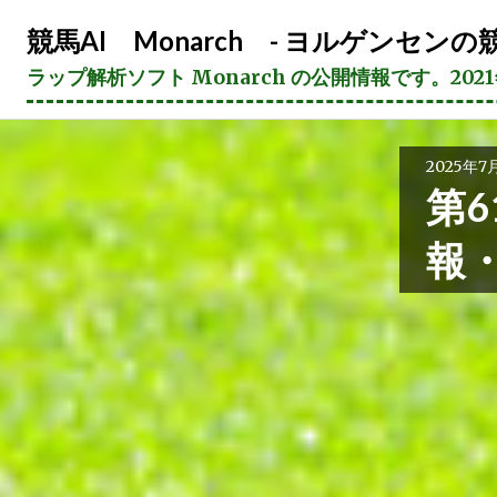
コ
競馬AI Monarch - ヨルゲンセンの競
ン
テ
ラップ解析ソフト Monarch の公開情報です。20
ン
ツ
へ
2025年7
ス
第6
キ
ッ
報
プ