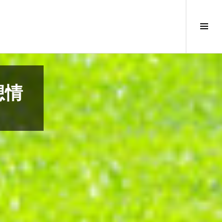
サ
イ
ド
バ
ー
切
想情
り
替
え