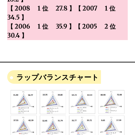
【 2008 1 位 27.8 】【 2007 1 位
34.5 】
【 2006 1 位 35.9 】【 2005 2 位
30.4 】
ラップバランスチャート