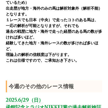
ているため）
出走歴が地方・海外のみの馬は解析対象外（解析不能）
となります。
１レースでも日本（中央）で走ったコトのある馬は、
一応の解析が可能となりますが、それでも
過去の戦歴に地方・海外で走った経歴のある馬の数が多
ければ多いほど、
経験してきた地方・海外レースの数が多ければ多いほ
ど、
理論上の解析の信頼度は下がります。
これは仕様ですので、ご承知おき下さい。
今週のその他のレース情報
2025.6/29（日）
函館記念とラジオNIKKEI賞の過去解析検証