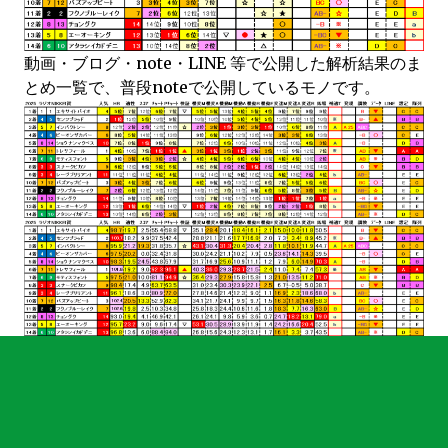
動画・ブログ・note・LINE 等で公開した解析結果のま
とめ一覧で、普段noteで公開しているモノです。