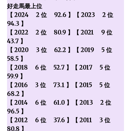
好走馬最上位
【 2024 2 位 92.6 】【 2023 2 位
94.3 】
【 2022 2 位 80.9 】【 2021 9 位
43.7 】
【 2020 3 位 62.2 】【 2019 5 位
58.5 】
【 2018 6 位 52.7 】【 2017 5 位
59.9 】
【 2016 3 位 73.1 】【 2015 5 位
68.2 】
【 2014 6 位 61.0 】【 2013 2 位
96.5 】
【 2012 6 位 37.6 】【 2011 3 位
80.8 】