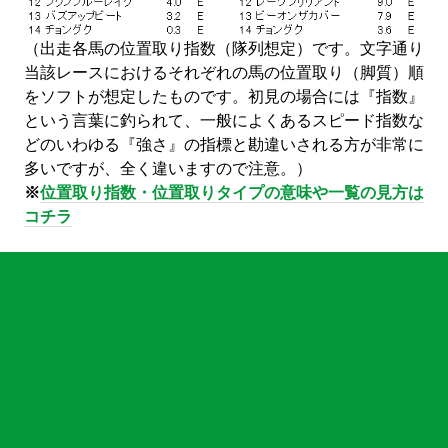
（出走各馬の位置取り指数（隊列想定）です。文字通り
当該レースにおけるそれぞれの馬の位置取り（脚質）順
をソフトが想定したものです。初見の場合には『指数』
という言葉に釣られて、一般によくあるスピード指数な
どのいわゆる『強さ』の指標と勘違いされる方が非常に
多いですが、全く違いますので注意。）
※
位置取り指数・位置取りタイプの意味や一覧の見方は
コチラ