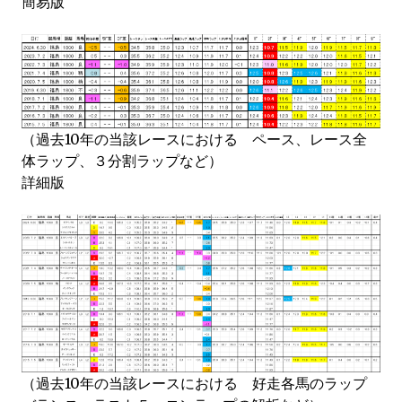
簡易版
（過去10年の当該レースにおける ペース、レース全
体ラップ、３分割ラップなど）
詳細版
（過去10年の当該レースにおける 好走各馬のラップ