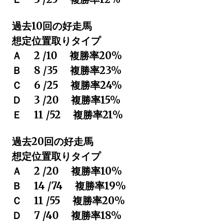
過去10回の好走馬
想定位置取りタイプ
Ａ 2 /10 複勝率20%
Ｂ 8 /35 複勝率23%
Ｃ 6 /25 複勝率24%
Ｄ 3 /20 複勝率15%
Ｅ 11 /52 複勝率21%
過去20回の好走馬
想定位置取りタイプ
Ａ 2 /20 複勝率10%
Ｂ 14 /74 複勝率19%
Ｃ 11 /55 複勝率20%
Ｄ 7 /40 複勝率18%