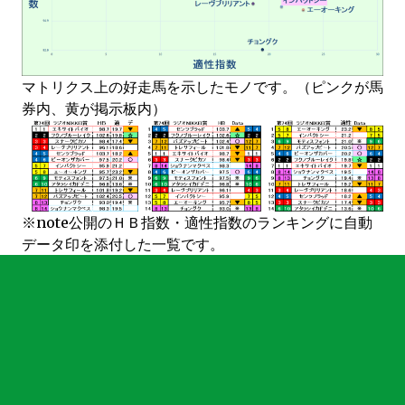
マトリクス上の好走馬を示したモノです。（ピンクが馬
券内、黄が掲示板内）
※note公開のＨＢ指数・適性指数のランキングに自動
データ印を添付した一覧です。