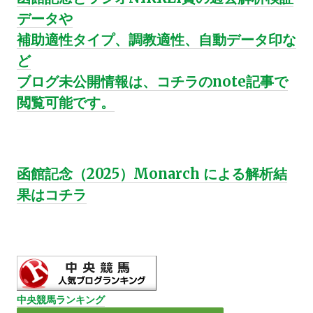
データや
補助適性タイプ、調教適性、自動データ印な
ど
ブログ未公開情報は、コチラのnote記事で
閲覧可能です。
函館記念（2025）Monarch による解析結
果はコチラ
中央競馬ランキング