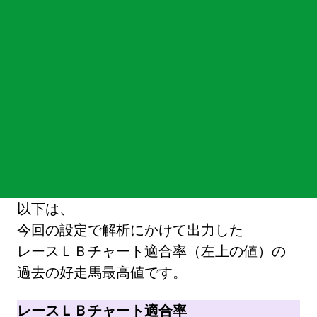
以下は、
今回の設定で解析にかけて出力した
レースＬＢチャート適合率（左上の値）の
過去の好走馬最高値です。
レースＬＢチャート適合率