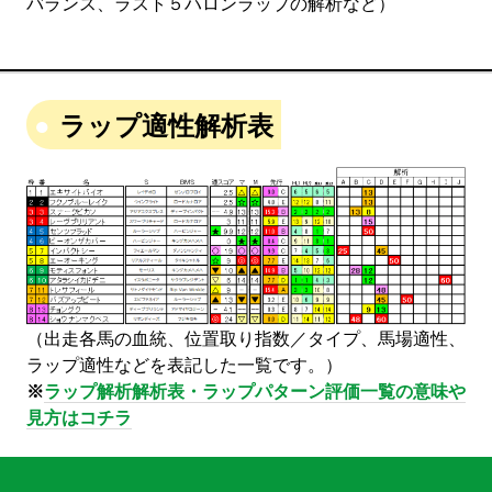
バランス、ラスト５ハロンラップの解析など）
ラップ適性解析表
（出走各馬の血統、位置取り指数／タイプ、馬場適性、
ラップ適性などを表記した一覧です。）
※
ラップ解析解析表・ラップパターン評価一覧の意味や
見方はコチラ