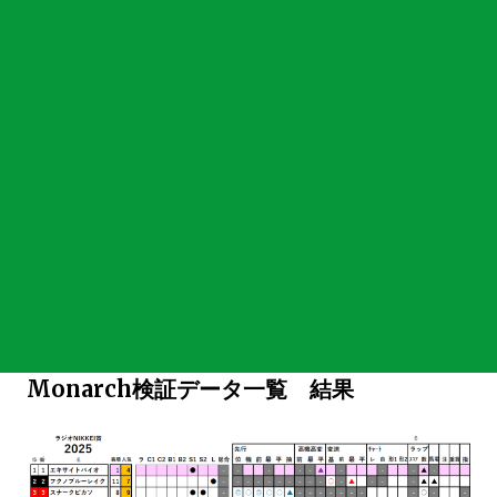
Monarch検証データ一覧 結果