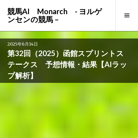
コ
競馬AI Monarch - ヨルゲ
ン
サ
ンセンの競馬 –
テ
イ
ン
ド
ツ
バ
へ
2025年6月14日
ー
ス
第32回（2025）函館スプリントス
切
キ
り
ッ
テークス 予想情報・結果【AIラッ
替
プ
プ解析】
え