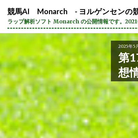
コ
競馬AI Monarch - ヨルゲンセンの競
ン
テ
ラップ解析ソフト Monarch の公開情報です。20
ン
ツ
へ
2025年5
ス
第1
キ
ッ
想
プ