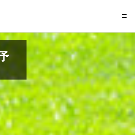
サ
イ
ド
バ
ー
切
 予
り
替
え