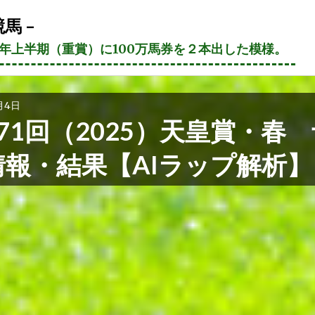
馬 –
21年上半期（重賞）に100万馬券を２本出した模様。
月4日
71回（2025）天皇賞・春
情報・結果【AIラップ解析】