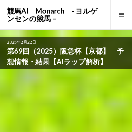
コ
競馬AI Monarch - ヨルゲ
ン
サ
ンセンの競馬 –
テ
イ
ン
ド
ツ
バ
へ
2025年2月22日
ー
ス
第69回（2025）阪急杯【京都】 予
切
キ
り
ッ
想情報・結果【AIラップ解析】
替
プ
え