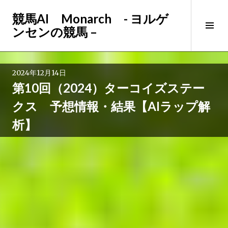
コ
競馬AI Monarch - ヨルゲ
ン
サ
ンセンの競馬 –
テ
イ
ン
ド
ツ
バ
へ
2024年12月14日
ー
ス
第10回（2024）ターコイズステー
切
キ
り
ッ
クス 予想情報・結果【AIラップ解
替
プ
析】
え