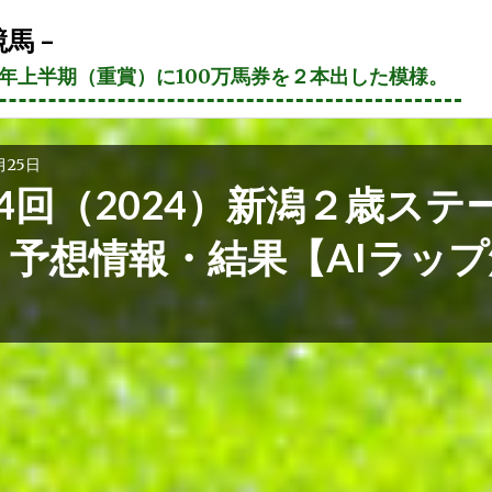
馬 –
21年上半期（重賞）に100万馬券を２本出した模様。
月25日
4回（2024）新潟２歳ステ
 予想情報・結果【AIラップ
】