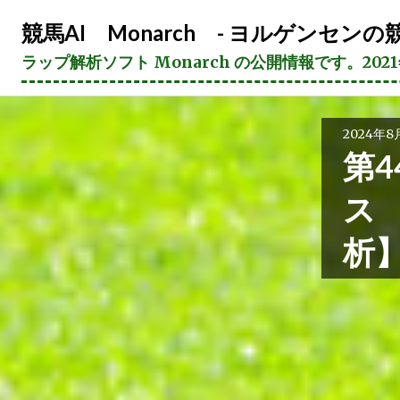
コ
競馬AI Monarch - ヨルゲンセンの競
ン
テ
ラップ解析ソフト Monarch の公開情報です。20
ン
ツ
へ
2024年8
ス
第4
キ
ッ
ス
プ
析