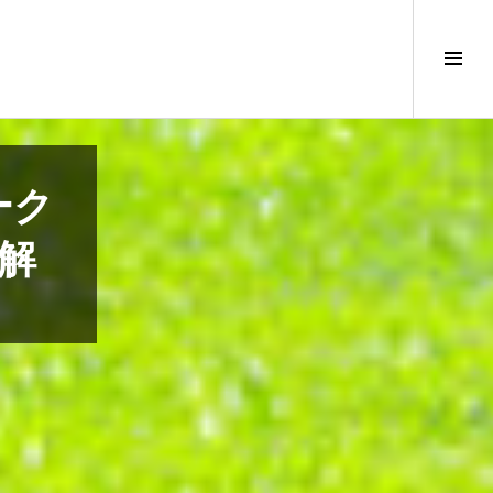
サ
イ
ド
バ
ー
切
ーク
り
替
解
え