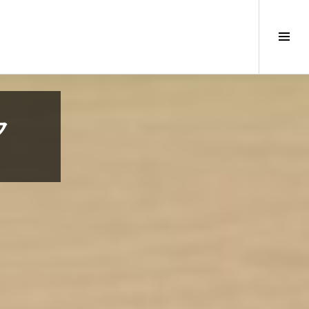
サ
イ
ド
バ
ー
切
ク
り
替
え