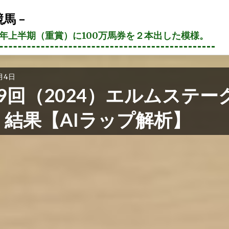
馬 –
21年上半期（重賞）に100万馬券を２本出した模様。
月4日
9回（2024）エルムステー
 結果【AIラップ解析】