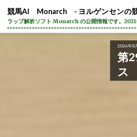
コ
競馬AI Monarch - ヨルゲンセンの競
ン
テ
ラップ解析ソフト Monarch の公開情報です。20
ン
ツ
へ
2024年8
ス
第2
キ
ッ
ス
プ