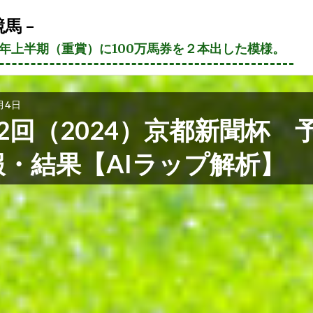
馬 –
21年上半期（重賞）に100万馬券を２本出した模様。
月4日
2回（2024）京都新聞杯 
報・結果【AIラップ解析】