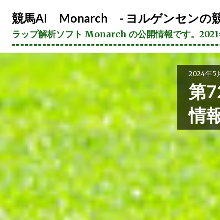
コ
競馬AI Monarch - ヨルゲンセンの競
ン
テ
ラップ解析ソフト Monarch の公開情報です。20
ン
ツ
へ
2024年5
ス
第7
キ
ッ
情
プ