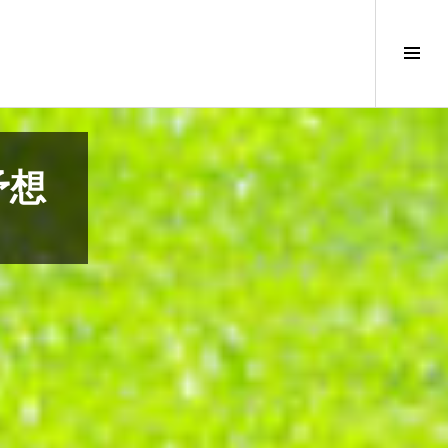
サ
イ
ド
バ
ー
切
予想
り
替
え