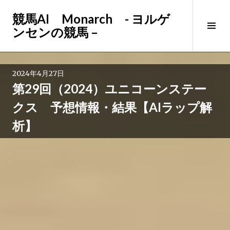
コ
競馬AI Monarch - ヨルゲ
ン
サ
ンセンの競馬 –
テ
イ
ン
ド
ツ
バ
へ
2024年4月27日
ー
ス
第29回（2024）ユニコーンステー
切
キ
り
ッ
クス 予想情報・結果【AIラップ解
替
プ
析】
え