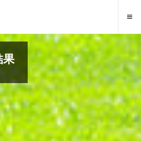
サ
イ
ド
バ
ー
切
結果
り
替
え