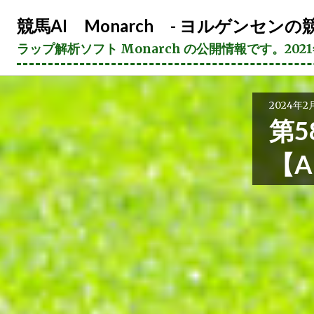
コ
競馬AI Monarch - ヨルゲンセンの競
ン
テ
ラップ解析ソフト Monarch の公開情報です。20
ン
ツ
へ
2024年2
ス
第5
キ
ッ
【
プ