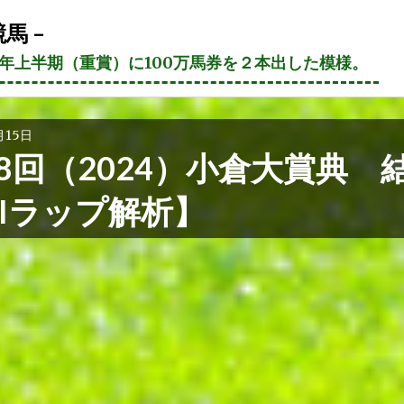
馬 –
21年上半期（重賞）に100万馬券を２本出した模様。
月15日
8回（2024）小倉大賞典 
AIラップ解析】