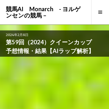
コ
競馬AI Monarch - ヨルゲ
ン
サ
ンセンの競馬 –
テ
イ
ン
ド
ツ
バ
へ
2024年2月8日
ー
ス
第59回（2024）クイーンカップ
切
キ
り
ッ
予想情報・結果【AIラップ解析】
替
プ
え