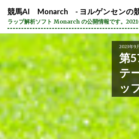
コ
競馬AI Monarch - ヨルゲンセンの競
ン
テ
ラップ解析ソフト Monarch の公開情報です。20
ン
ツ
へ
2023年9
ス
第5
キ
ッ
テ
プ
ッ