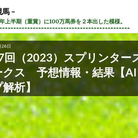
馬 –
21年上半期（重賞）に100万馬券を２本出した模様。
月26日
7回（2023）スプリンター
ークス 予想情報・結果【AI
プ解析】