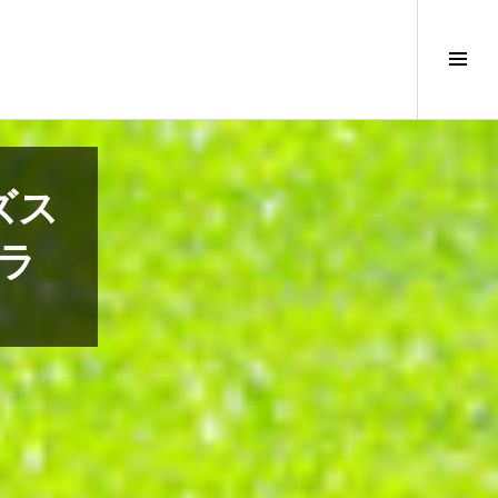
サ
イ
ド
バ
ー
切
ズス
り
替
ラ
え