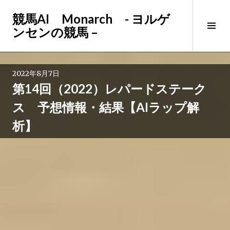
コ
競馬AI Monarch - ヨルゲ
ン
サ
ンセンの競馬 –
テ
イ
ン
ド
ツ
バ
へ
2022年8月7日
ー
ス
第14回（2022）レパードステーク
切
キ
り
ッ
ス 予想情報・結果【AIラップ解
替
プ
析】
え